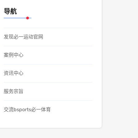
导航
发现必一运动官网
案例中心
资讯中心
服务宗旨
交流bsports必一体育