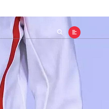
心
服务宗旨
交流bsports必一体育