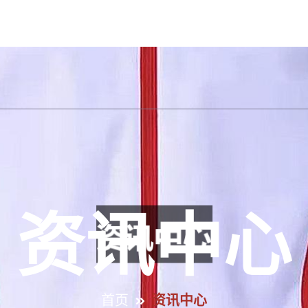
网站首页
发现必一运动官网
案例中心
资讯中
资讯中心
首页
资讯中心