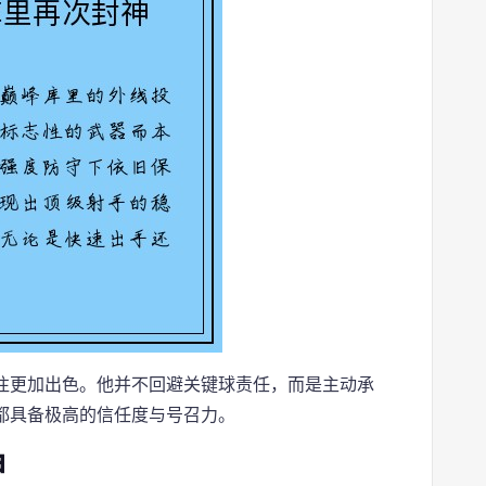
往更加出色。他并不回避关键球责任，而是主动承
都具备极高的信任度与号召力。
神