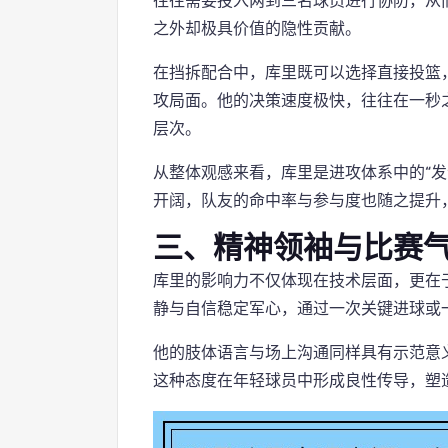
往往需要投入两到三名球员进行协防，从而
之外却极具价值的隐性贡献。
在挡拆配合中，库里既可以选择直接投篮
攻局面。他的决策速度极快，往往在一秒
层次。
从整体观感来看，库里是进攻体系中的“发
开阔，队友的命中率与参与度也随之提升
三、精神领袖与比赛
库里的影响力不仅体现在技术层面，更在
静与自信稳定军心，通过一次关键进球或
他的肢体语言与场上沟通同样具有示范意
这种态度在年轻球员中形成良性传导，塑