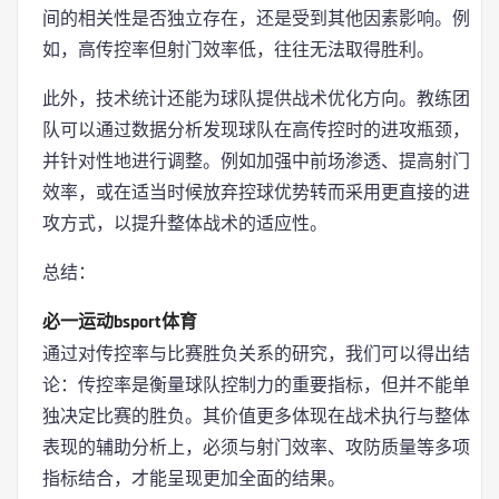
间的相关性是否独立存在，还是受到其他因素影响。例
如，高传控率但射门效率低，往往无法取得胜利。
此外，技术统计还能为球队提供战术优化方向。教练团
队可以通过数据分析发现球队在高传控时的进攻瓶颈，
并针对性地进行调整。例如加强中前场渗透、提高射门
效率，或在适当时候放弃控球优势转而采用更直接的进
攻方式，以提升整体战术的适应性。
总结：
必一运动bsport体育
通过对传控率与比赛胜负关系的研究，我们可以得出结
论：传控率是衡量球队控制力的重要指标，但并不能单
独决定比赛的胜负。其价值更多体现在战术执行与整体
表现的辅助分析上，必须与射门效率、攻防质量等多项
指标结合，才能呈现更加全面的结果。