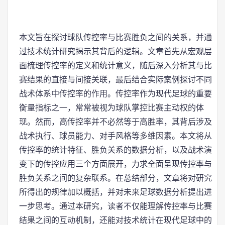
本文旨在探讨球队传控率与比赛胜负之间的关系，并通
过技术统计研究揭示其背后的逻辑。文章首先从宏观层
面梳理传控率的定义和统计意义，随后深入分析其与比
赛结果的直接与间接关联，最后结合实际案例探讨不同
战术体系中传控率的作用。传控率作为现代足球的重要
衡量指标之一，常常被视为球队掌控比赛主动权的体
现。然而，高传控率并不必然等于高胜率，其背后涉及
战术执行、球员能力、对手风格等多维因素。本文将从
传控率的统计特征、胜负关系的数据分析，以及战术演
变下的传控应用三个方面展开，力求全面呈现传控率与
胜负关系之间的复杂联系。在总结部分，文章将对研究
所得出的规律加以概括，并对未来足球数据分析提出进
一步思考。通过本研究，读者不仅能理解传控率与比赛
结果之间的互动机制，还能对技术统计在现代足球中的