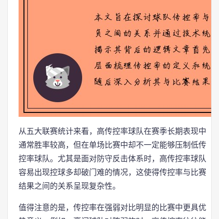
从五大联赛统计来看，高传控率球队在赛季长期表现中
通常胜率较高，但在单场比赛中却不一定能够压制低传
控率球队。尤其是面对防守反击体系时，高传控率球队
容易出现控球多却破门难的情况，这使得传控率与比赛
结果之间的关系呈现复杂性。
值得注意的是，传控率在强弱对比明显的比赛中更具优