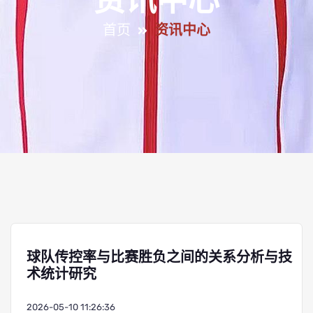
资讯中心
首页
资讯中心
球队传控率与比赛胜负之间的关系分析与技
术统计研究
2026-05-10 11:26:36