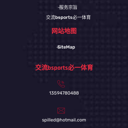
服务宗旨
交流bsports必一体育
网站地图
SiteMap
交流bsports必一体育
13594780488
spilled@hotmail.com