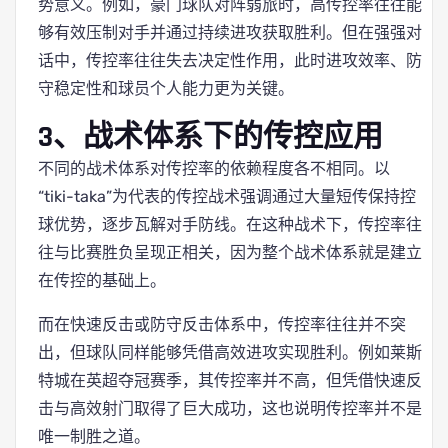
势意义。例如，豪门球队对阵弱旅时，高传控率往往能
够有效压制对手并通过持续进攻获取胜利。但在强强对
话中，传控率往往失去决定性作用，此时进攻效率、防
守稳定性和球员个人能力更为关键。
3、战术体系下的传控应用
不同的战术体系对传控率的依赖程度各不相同。以
“tiki-taka”为代表的传控战术强调通过大量短传保持控
球优势，逐步瓦解对手防线。在这种战术下，传控率往
往与比赛胜负呈现正相关，因为整个战术体系就是建立
在传控的基础上。
而在快速反击或防守反击体系中，传控率往往并不突
出，但球队同样能够凭借高效进攻实现胜利。例如莱斯
特城在英超夺冠赛季，其传控率并不高，但凭借快速反
击与高效射门取得了巨大成功，这也说明传控率并不是
唯一制胜之道。