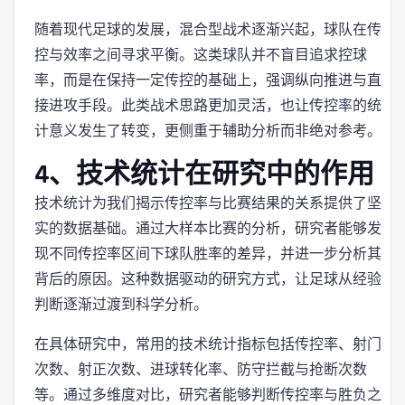
随着现代足球的发展，混合型战术逐渐兴起，球队在传
控与效率之间寻求平衡。这类球队并不盲目追求控球
率，而是在保持一定传控的基础上，强调纵向推进与直
接进攻手段。此类战术思路更加灵活，也让传控率的统
计意义发生了转变，更侧重于辅助分析而非绝对参考。
4、技术统计在研究中的作用
技术统计为我们揭示传控率与比赛结果的关系提供了坚
实的数据基础。通过大样本比赛的分析，研究者能够发
现不同传控率区间下球队胜率的差异，并进一步分析其
背后的原因。这种数据驱动的研究方式，让足球从经验
判断逐渐过渡到科学分析。
在具体研究中，常用的技术统计指标包括传控率、射门
次数、射正次数、进球转化率、防守拦截与抢断次数
等。通过多维度对比，研究者能够判断传控率与胜负之