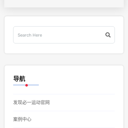
导航
发现必一运动官网
案例中心