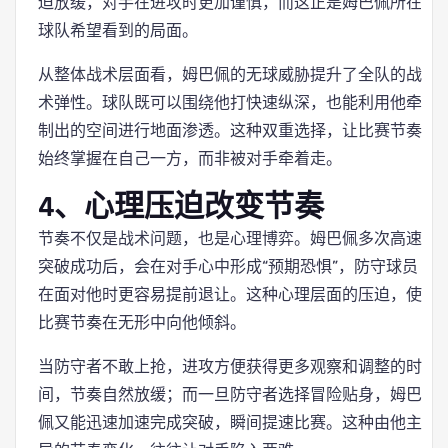
迫放缓，对手在进攻时更加谨慎，而这正是姆巴佩所在
球队希望看到的局面。
从整体战术层面看，姆巴佩的无球威胁提升了全队的战
术弹性。球队既可以围绕他打快速纵深，也能利用他牵
制出的空间进行地面渗透。这种双重选择，让比赛节奏
始终掌握在自己一方，而非被对手牵着走。
4、心理压迫改变节奏
节奏不仅是战术问题，也是心理博弈。姆巴佩多次高速
突破成功后，会在对手心中形成“预期恐惧”，防守球员
在面对他时更容易提前退让。这种心理层面的压迫，使
比赛节奏在无形中向他倾斜。
当防守者不敢上抢，进攻方便获得更多观察和调整的时
间，节奏自然放缓；而一旦防守者选择冒险贴身，姆巴
佩又能迅速加速完成突破，瞬间提速比赛。这种由他主