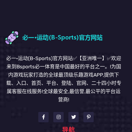
必一·运动(B-Sports)官方网站✅【亚洲唯一】✅欢迎
来到Bsports必一体育是中国最好的平台之一。!为国
内游戏玩家打造的全球最顶级乐趣游戏APP,提供下
载、入口、首页、平台、登陆、官网、二十四小时专
属客服在线服务!全球最安全,最信誉,最公平的平台运
营商!
导航