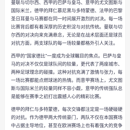
曼联与切尔西、西甲的巴萨与皇马、意甲的尤文图斯与
国际米兰，德甲的拜仁慕尼黑与多特蒙德、法甲的巴黎
圣日耳曼与马赛都在同一时间展开激烈的对决。每一场
比赛背后都有着深厚的历史积淀与对抗传统。曼联与切
尔西的对决向来充满悬念，无论是在战术层面还是球员
对抗方面，两支球队的每一场较量都格外引人关注。
西甲的“国家德比”一度成为全球瞩目的焦点。巴萨与皇
马的对决不仅仅是球队间的较量，更代表了两座城市、
两种足球理念的碰撞。这种对抗充满了激情与张力，每
一场比赛都能点燃球迷的热情。而意甲赛场上，尤文图
斯与国际米兰的较量同样不容小觑，意甲的传统强队总
是能够在赛季之初打出震撼人心的精彩比赛。
德甲的拜仁与多特蒙德，每次交锋都注定是一场硬碰硬
的对抗。作为德甲两大传统豪门，两队不仅在本国赛场
中占据主导地位，甚至在欧洲赛场上也有着强大的竞争