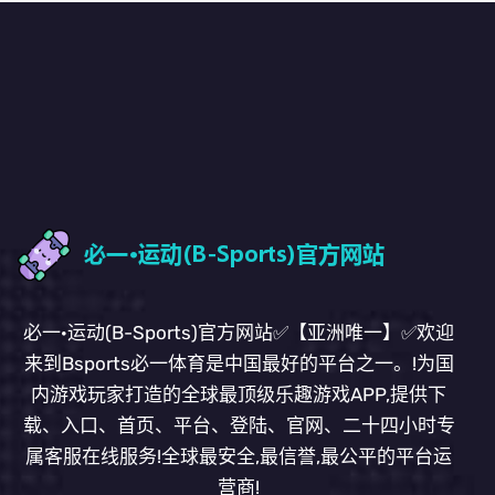
必一·运动(B-Sports)官方网站✅【亚洲唯一】✅欢迎
来到Bsports必一体育是中国最好的平台之一。!为国
内游戏玩家打造的全球最顶级乐趣游戏APP,提供下
载、入口、首页、平台、登陆、官网、二十四小时专
属客服在线服务!全球最安全,最信誉,最公平的平台运
营商!