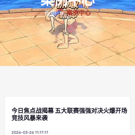
案例中心
首页
案例中心
今日焦点战揭幕 五大联赛强强对决火爆开场
竞技风暴来袭
2026-03-26 11:17:17