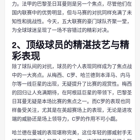
力。法甲的巴黎圣日耳曼则是另一个焦点，尽管他们在
国内联赛中的优势明显，但与马赛的对抗同样充满了未
知性和挑战性。今天，五大联赛的豪门球队齐聚一堂，
为全球球迷呈现了一场不容错过的精彩对决。
2、顶级球员的精湛技艺与精
彩表现
除了球队间的对抗，球员的个人表现同样成为了焦点战
中的一大亮点。从梅西、C罗、哈兰德到本泽马、内马
尔等一线巨星的出现，无疑提升了比赛的观赏性。梅西
的回归让人充满期待，在阿根廷巨星的带领下，巴黎圣
日耳曼无疑是本场比赛的焦点之一。而C罗的表现也同
样备受关注，尤其是在英超赛场上的表现，无论是进攻
端的威胁还是场上领导力，C罗的作用不可小觑。
哈兰德在曼城的表现堪称完美，这位年轻的挪威射手无