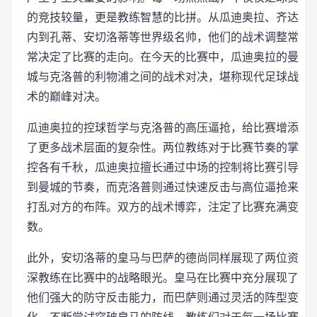
的竞技较量，更是教练智慧的比拼。从瓜迪奥拉、齐达
内到孔蒂、安切洛蒂等世界级名帅，他们的战术调整常
常决定了比赛的走向。在今天的比赛中，瓜迪奥拉的曼
城与克洛普的利物浦之间的战术对决，堪称现代足球战
术的巅峰对决。
瓜迪奥拉的控球哲学与克洛普的高压逼抢，给比赛增添
了更多战术层面的复杂性。两位教练对于比赛节奏的掌
控各有千秋，瓜迪奥拉擅长通过中场的控制将比赛引导
到曼城的节奏，而克洛普则通过快速反击与高位逼抢来
打乱对方的布阵。双方的战术博弈，注定了比赛充满变
数。
此外，安切洛蒂的皇马与巴萨的德尚同样展现了两位资
深教练在比赛中的战略眼光。皇马在比赛中充分展现了
他们强大的防守反击能力，而巴萨则通过灵活的阵型变