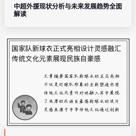
中超外援现状分析与未来发展趋势全面
解读