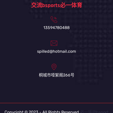
交流bsports必一体育
13594780488
spilled@hotmail.com
桐城市哑絮阁266号
Copyright © 2023 - All Rights Reserved
必一运动bsport