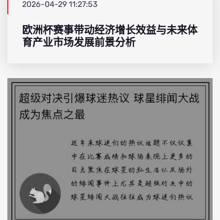
2026-04-29 11:27:53
欧洲杯赛事带动经济增长效益与未来体
育产业市场发展前景分析