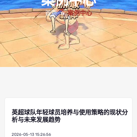
案例中心
首页
案例中心
英超球队年轻球员培养与使用策略的现状分
析与未来发展趋势
2026-05-13 15:26:56