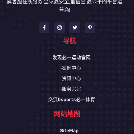
属客服在线服务!全球最安全,最信誉,最公平的平台运
营商!
导航
发现必一运动官网
案例中心
资讯中心
服务宗旨
交流bsports必一体育
网站地图
SiteMap