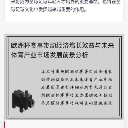
来将成为全球足球年轻人才培养的重要基地，也将在全
球足球文化中发挥越来越重要的作用。