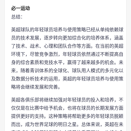
必一运动
总结：
英超球队的年轻球员培养与使用策略已经从单纯依赖球
员的技术发展，逐步转向更加综合化的培养体系，涵盖
了技术、战术、心理和团队合作等方面。在当前的英超
环境下，尽管竞争激烈，年轻球员依然通过不断提高自
身的综合素质和竞技水平，赢得了越来越多的机会。未
来，随着青训体系的全球化、球队用人模式的多元化以
及数据分析技术的运用，英超的年轻球员培养与使用策
略将会继续发展和完善。
英超各俱乐部将继续加强对年轻球员的投入和培养，不
仅仅是在比赛中给予机会，也将在球员的长期发展方面
提供更好的支持。这种策略将帮助更多的年轻球员脱颖
而出，成为世界足球的明日之星。总体来说，英超在未