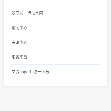
发现必一运动官网
案例中心
资讯中心
服务宗旨
交流bsports必一体育