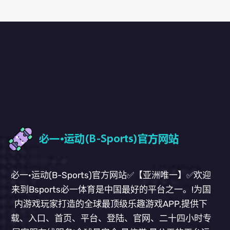
必一·运动(B-Sports)官方网站✅【亚洲唯一】✅欢迎
来到Bsports必一体育是中国最好的平台之一。!为国
内游戏玩家打造的全球最顶级乐趣游戏APP,提供下
载、入口、首页、平台、登陆、官网、二十四小时专